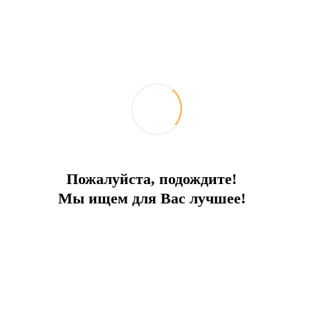
у
нии и центра города
Пожалуйста, подождите!
Мы ищем для Вас лучшее!
едственной близости!