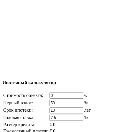
Процесс покупки
Карта Турции
Добавить объект
© 2011 - 2026 Официальный сайт компании
Excluzival Group Все права защищены (All rights
reserved) - использование материалов сайта
возможно только с письменного разрешения
владельца компании и активная ссылка на
excluzival.ru
Часть контента на сайте заимствована из открытых
источников, если вы являетесь правообладателем и считаете,
что это нарушает ваши права - напишите нам.
Ипотечный калькулятор
Стоимость объекта:
€
Первый взнос:
%
Срок ипотеки:
лет
Годовая ставка:
%
Размер кредита:
€ 0
Ежемесячный платеж:
€ 0