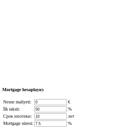
Kullanışlı bilgi
Emlak Turu
Satın alma süreci
Türkiye haritası
Nesne Ekle
© 2011 - 2026 Excluzival Group resmi web sitesi Tüm
hakları saklıdır - site materyallerinin kullanımı yalnızca
şirket sahibinin yazılı izni ve siteye aktif bağlantı ile
mümkündür.
excluzival.ru
Telif hakkı sahibiyseniz ve bunun haklarınızı ihlal ettiğini
düşünüyorsanız, sitedeki içeriğin bir kısmı açık kaynaklardan ödünç
alınmıştır - bize yazın.
Mortgage hesaplayıcı
Nesne maliyeti:
€
İlk taksit:
%
Срок ипотеки:
лет
Mortgage süresi:
%