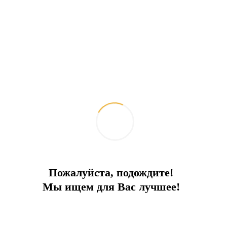
İstanbul'un merkezinde daireler
Şehrin tarihi merkezinde butik proje
İlçe:
İstanbul
Bir tür
Daireler
Alan
68
Denize
1 km
Fiyat
350 000 €
Пожалуйста, подождите!
Мы ищем для Вас лучшее!