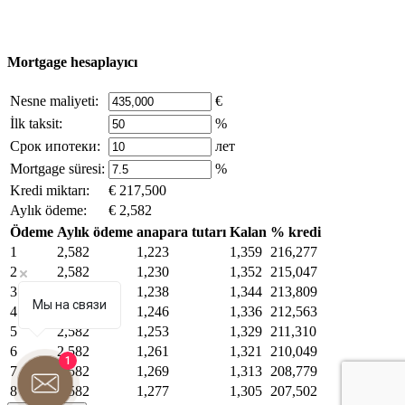
düşünüyorsanız, sitedeki içeriğin bir kısmı açık kaynaklardan ödünç
alınmıştır - bize yazın.
Mortgage hesaplayıcı
Nesne maliyeti:
€
İlk taksit:
%
Срок ипотеки:
лет
Mortgage süresi:
%
Kredi miktarı:
€ 217,500
Aylık ödeme:
€ 2,582
Ödeme
Aylık ödeme
anapara tutarı
Kalan
% kredi
1
2,582
1,223
1,359
216,277
2
2,582
1,230
1,352
215,047
3
2,582
1,238
1,344
213,809
Мы на связи
4
2,582
1,246
1,336
212,563
5
2,582
1,253
1,329
211,310
6
2,582
1,261
1,321
210,049
1
7
2,582
1,269
1,313
208,779
8
2,582
1,277
1,305
207,502