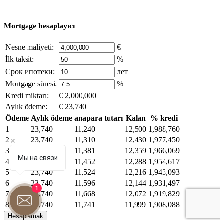
alınmıştır - bize yazın.
Mortgage hesaplayıcı
Nesne maliyeti:
€
İlk taksit:
%
Срок ипотеки:
лет
Mortgage süresi:
%
Kredi miktarı:
€ 2,000,000
Aylık ödeme:
€ 23,740
Ödeme
Aylık ödeme
anapara tutarı
Kalan
% kredi
1
23,740
11,240
12,500
1,988,760
2
23,740
11,310
12,430
1,977,450
3
23,740
11,381
12,359
1,966,069
Мы на связи
4
23,740
11,452
12,288
1,954,617
5
23,740
11,524
12,216
1,943,093
6
23,740
11,596
12,144
1,931,497
1
7
23,740
11,668
12,072
1,919,829
8
23,740
11,741
11,999
1,908,088
9
23,740
11,814
11,926
1,896,274
Hesaplamak