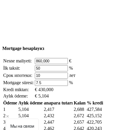
© 2011 - 2026 Excluzival Group resmi web sitesi Tüm
hakları saklıdır - site materyallerinin kullanımı yalnızca
şirket sahibinin yazılı izni ve siteye aktif bağlantı ile
mümkündür.
excluzival.ru
Telif hakkı sahibiyseniz ve bunun haklarınızı ihlal ettiğini
düşünüyorsanız, sitedeki içeriğin bir kısmı açık kaynaklardan ödünç
alınmıştır - bize yazın.
Mortgage hesaplayıcı
Nesne maliyeti:
€
İlk taksit:
%
Срок ипотеки:
лет
Mortgage süresi:
%
Kredi miktarı:
€ 430,000
Aylık ödeme:
€ 5,104
Ödeme
Aylık ödeme
anapara tutarı
Kalan
% kredi
1
5,104
2,417
2,688
427,584
2
5,104
2,432
2,672
425,152
3
5,104
2,447
2,657
422,705
Мы на связи
4
5,104
2,462
2,642
420,243