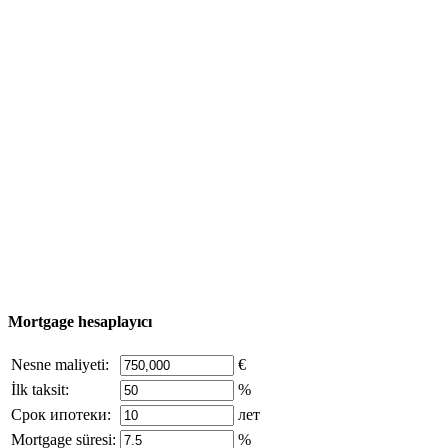
Kullanışlı bilgi
Emlak Turu
Satın alma süreci
Türkiye haritası
Nesne Ekle
© 2011 - 2026 Excluzival Group resmi web sitesi Tüm
hakları saklıdır - site materyallerinin kullanımı yalnızca
şirket sahibinin yazılı izni ve siteye aktif bağlantı ile
mümkündür.
excluzival.ru
Telif hakkı sahibiyseniz ve bunun haklarınızı ihlal ettiğini
düşünüyorsanız, sitedeki içeriğin bir kısmı açık kaynaklardan ödünç
alınmıştır - bize yazın.
Mortgage hesaplayıcı
Nesne maliyeti:
€
İlk taksit:
%
Срок ипотеки:
лет
Mortgage süresi:
%