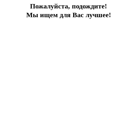
Пожалуйста, подождите!
Мы ищем для Вас лучшее!
Koruma Alanında Villa
Bodrum'da Mobilyalı 4 Yatak Odalı Villa
İlçe:
Bodrum
Bir tür
Villa
Alan
200
Denize
1.5 km
Fiyat
600 000 €