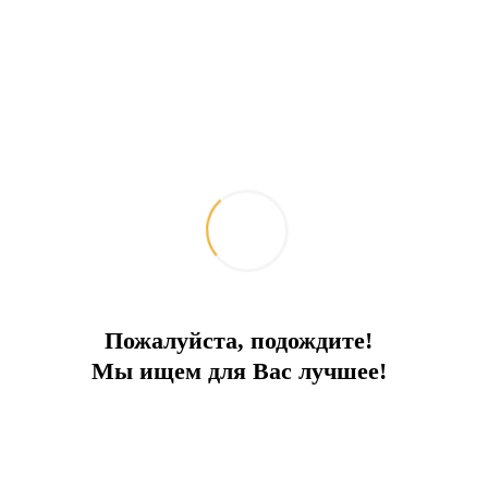
İlçe:
Bodrum
Bir tür
Dubleks
Alan
347
Denize
20 m
Fiyat
850 000 €
Пожалуйста, подождите!
Мы ищем для Вас лучшее!