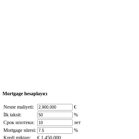
Emlak Turu
Satın alma süreci
Türkiye haritası
Nesne Ekle
© 2011 - 2026 Excluzival Group resmi web sitesi Tüm
hakları saklıdır - site materyallerinin kullanımı yalnızca
şirket sahibinin yazılı izni ve siteye aktif bağlantı ile
mümkündür.
excluzival.ru
Telif hakkı sahibiyseniz ve bunun haklarınızı ihlal ettiğini
düşünüyorsanız, sitedeki içeriğin bir kısmı açık kaynaklardan ödünç
alınmıştır - bize yazın.
Mortgage hesaplayıcı
Nesne maliyeti:
€
İlk taksit:
%
Срок ипотеки:
лет
Mortgage süresi:
%
Kredi miktarı:
€ 1,450,000