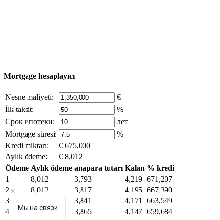
© 2011 - 2026 Excluzival Group resmi web sitesi Tüm
hakları saklıdır - site materyallerinin kullanımı yalnızca
şirket sahibinin yazılı izni ve siteye aktif bağlantı ile
mümkündür.
excluzival.ru
Telif hakkı sahibiyseniz ve bunun haklarınızı ihlal ettiğini
düşünüyorsanız, sitedeki içeriğin bir kısmı açık kaynaklardan ödünç
alınmıştır - bize yazın.
Mortgage hesaplayıcı
Nesne maliyeti:
€
İlk taksit:
%
Срок ипотеки:
лет
Mortgage süresi:
%
Kredi miktarı:
€ 675,000
Aylık ödeme:
€ 8,012
Ödeme
Aylık ödeme
anapara tutarı
Kalan
% kredi
1
8,012
3,793
4,219
671,207
2
8,012
3,817
4,195
667,390
3
8,012
3,841
4,171
663,549
Мы на связи
4
8,012
3,865
4,147
659,684