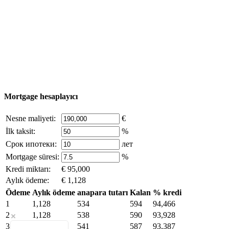
Nesne Ekle
© 2011 - 2026 Excluzival Group resmi web sitesi Tüm
hakları saklıdır - site materyallerinin kullanımı yalnızca
şirket sahibinin yazılı izni ve siteye aktif bağlantı ile
mümkündür.
excluzival.ru
Telif hakkı sahibiyseniz ve bunun haklarınızı ihlal ettiğini
düşünüyorsanız, sitedeki içeriğin bir kısmı açık kaynaklardan ödünç
alınmıştır - bize yazın.
Mortgage hesaplayıcı
Nesne maliyeti:
€
İlk taksit:
%
Срок ипотеки:
лет
Mortgage süresi:
%
Kredi miktarı:
€ 95,000
Aylık ödeme:
€ 1,128
Ödeme
Aylık ödeme
anapara tutarı
Kalan
% kredi
1
1,128
534
594
94,466
2
1,128
538
590
93,928
3
1,128
541
587
93,387