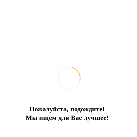
Yeşilliklerle çevrili daire
Modayı, yaşam kalitesini ve lüksü birleştiren bir kompleks.
İlçe:
İstanbul
Bir tür
Daireler
Alan
65
Denize
3 km
Fiyat
325 000 €
Пожалуйста, подождите!
Мы ищем для Вас лучшее!