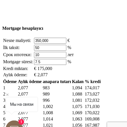
mümkündür.
excluzival.ru
Telif hakkı sahibiyseniz ve bunun haklarınızı ihlal ettiğini
düşünüyorsanız, sitedeki içeriğin bir kısmı açık kaynaklardan ödünç
alınmıştır - bize yazın.
Mortgage hesaplayıcı
Nesne maliyeti:
€
İlk taksit:
%
Срок ипотеки:
лет
Mortgage süresi:
%
Kredi miktarı:
€ 175,000
Aylık ödeme:
€ 2,077
Ödeme
Aylık ödeme
anapara tutarı
Kalan
% kredi
1
2,077
983
1,094
174,017
2
2,077
989
1,088
173,027
3
2,077
996
1,081
172,032
Мы на связи
4
2,077
1,002
1,075
171,030
5
2,077
1,008
1,069
170,022
6
2,077
1,014
1,063
169,008
1
7
2,077
1,021
1,056
167,987