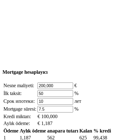
Türkiye haritası
Nesne Ekle
© 2011 - 2026 Excluzival Group resmi web sitesi Tüm
hakları saklıdır - site materyallerinin kullanımı yalnızca
şirket sahibinin yazılı izni ve siteye aktif bağlantı ile
mümkündür.
excluzival.ru
Telif hakkı sahibiyseniz ve bunun haklarınızı ihlal ettiğini
düşünüyorsanız, sitedeki içeriğin bir kısmı açık kaynaklardan ödünç
alınmıştır - bize yazın.
Mortgage hesaplayıcı
Nesne maliyeti:
€
İlk taksit:
%
Срок ипотеки:
лет
Mortgage süresi:
%
Kredi miktarı:
€ 100,000
Aylık ödeme:
€ 1,187
Ödeme
Aylık ödeme
anapara tutarı
Kalan
% kredi
1
1,187
562
625
99,438