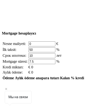
hakları saklıdır - site materyallerinin kullanımı yalnızca
şirket sahibinin yazılı izni ve siteye aktif bağlantı ile
mümkündür.
excluzival.ru
Telif hakkı sahibiyseniz ve bunun haklarınızı ihlal ettiğini
düşünüyorsanız, sitedeki içeriğin bir kısmı açık kaynaklardan ödünç
alınmıştır - bize yazın.
Mortgage hesaplayıcı
Nesne maliyeti:
€
İlk taksit:
%
Срок ипотеки:
лет
Mortgage süresi:
%
Kredi miktarı:
€ 0
Aylık ödeme:
€ 0
Ödeme
Aylık ödeme
anapara tutarı
Kalan
% kredi
Мы на связи