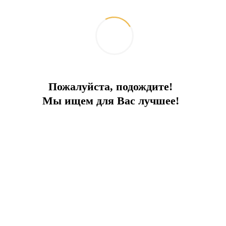
Пожалуйста, подождите!
Вилла в Каше
Мы ищем для Вас лучшее!
İlçe:
Kash
Bir tür
Villa
Alan
180
Denize
50 m