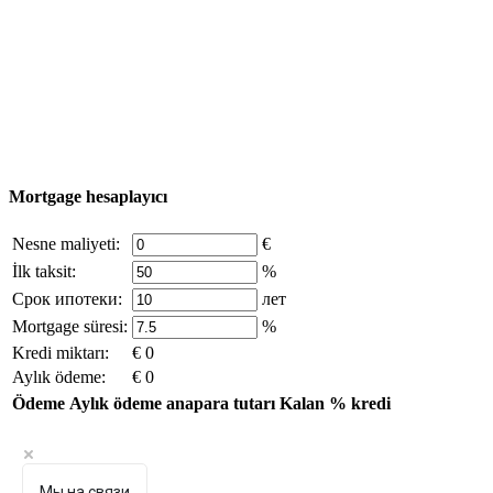
© 2011 - 2026 Excluzival Group resmi web sitesi Tüm
hakları saklıdır - site materyallerinin kullanımı yalnızca
şirket sahibinin yazılı izni ve siteye aktif bağlantı ile
mümkündür.
excluzival.ru
Telif hakkı sahibiyseniz ve bunun haklarınızı ihlal ettiğini
düşünüyorsanız, sitedeki içeriğin bir kısmı açık kaynaklardan ödünç
alınmıştır - bize yazın.
Mortgage hesaplayıcı
Nesne maliyeti:
€
İlk taksit:
%
Срок ипотеки:
лет
Mortgage süresi:
%
Kredi miktarı:
€ 0
Aylık ödeme:
€ 0
Ödeme
Aylık ödeme
anapara tutarı
Kalan
% kredi
Мы на связи