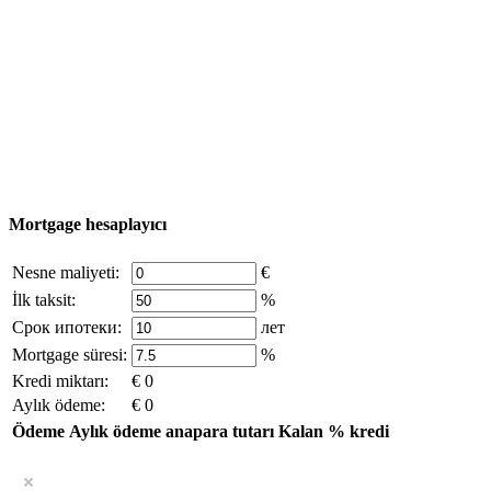
Nesne Ekle
© 2011 - 2026 Excluzival Group resmi web sitesi Tüm
hakları saklıdır - site materyallerinin kullanımı yalnızca
şirket sahibinin yazılı izni ve siteye aktif bağlantı ile
mümkündür.
excluzival.ru
Telif hakkı sahibiyseniz ve bunun haklarınızı ihlal ettiğini
düşünüyorsanız, sitedeki içeriğin bir kısmı açık kaynaklardan ödünç
alınmıştır - bize yazın.
Mortgage hesaplayıcı
Nesne maliyeti:
€
İlk taksit:
%
Срок ипотеки:
лет
Mortgage süresi:
%
Kredi miktarı:
€ 0
Aylık ödeme:
€ 0
Ödeme
Aylık ödeme
anapara tutarı
Kalan
% kredi