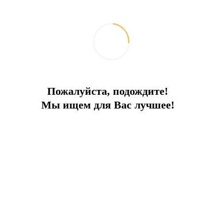
Villada oturma odası, mutfak, 4 yatak odası, 4
banyo, jakuzi, bilardo masası ve dart bulunan bir
bilardo salonu, sauna, Türk hamamı ve teras
bulunmaktadır.
Üç yatak odasında çift kişilik yatak, dördüncü
yatak odasında ise iki adet tek kişilik yatak
bulunmaktadır.
Пожалуйста, подождите!
8 x 4 metre ölçülerinde ve 1,60 metre
Мы ищем для Вас лучшее!
derinliğindeki özel havuz, cam bir çit ile çevrilidir.
Havuz kenarında şezlonglar ve minderler
mevcuttur. Terasta masa ve sandalyeler
bulunmaktadır. Bahçede ayrı bir oturma alanı ve
barbekü bulunmaktadır.
Villa tamamen mobilyalı ve gerekli tüm cihazlarla
donatılmıştır.
Zamanla villanın etrafında büyüyen ağaçlar ve
evlerin konumu nedeniyle, havuz dışarıdan
görünmeyecek bir konumda yer almaktadır.