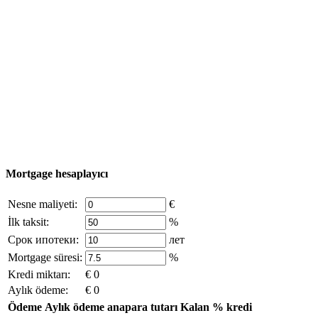
Türkiye haritası
Nesne Ekle
© 2011 - 2026 Excluzival Group resmi web sitesi Tüm
hakları saklıdır - site materyallerinin kullanımı yalnızca
şirket sahibinin yazılı izni ve siteye aktif bağlantı ile
mümkündür.
excluzival.ru
Telif hakkı sahibiyseniz ve bunun haklarınızı ihlal ettiğini
düşünüyorsanız, sitedeki içeriğin bir kısmı açık kaynaklardan ödünç
alınmıştır - bize yazın.
Mortgage hesaplayıcı
Nesne maliyeti:
€
İlk taksit:
%
Срок ипотеки:
лет
Mortgage süresi:
%
Kredi miktarı:
€ 0
Aylık ödeme:
€ 0
Ödeme
Aylık ödeme
anapara tutarı
Kalan
% kredi