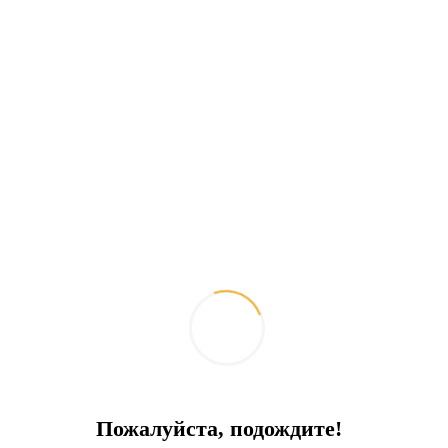
Mortgage hesaplayıcı
Поделиться:
Benzer özellikler
Пожалуйста, подождите!