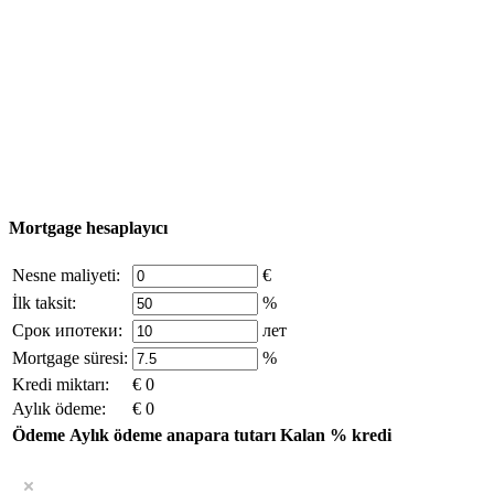
Nesne Ekle
© 2011 - 2026 Excluzival Group resmi web sitesi Tüm
hakları saklıdır - site materyallerinin kullanımı yalnızca
şirket sahibinin yazılı izni ve siteye aktif bağlantı ile
mümkündür.
excluzival.ru
Telif hakkı sahibiyseniz ve bunun haklarınızı ihlal ettiğini
düşünüyorsanız, sitedeki içeriğin bir kısmı açık kaynaklardan ödünç
alınmıştır - bize yazın.
Mortgage hesaplayıcı
Nesne maliyeti:
€
İlk taksit:
%
Срок ипотеки:
лет
Mortgage süresi:
%
Kredi miktarı:
€ 0
Aylık ödeme:
€ 0
Ödeme
Aylık ödeme
anapara tutarı
Kalan
% kredi