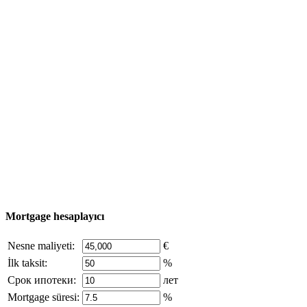
Kullanışlı bilgi
Emlak Turu
Satın alma süreci
Türkiye haritası
Nesne Ekle
© 2011 - 2026 Excluzival Group resmi web sitesi Tüm
hakları saklıdır - site materyallerinin kullanımı yalnızca
şirket sahibinin yazılı izni ve siteye aktif bağlantı ile
mümkündür.
excluzival.ru
Telif hakkı sahibiyseniz ve bunun haklarınızı ihlal ettiğini
düşünüyorsanız, sitedeki içeriğin bir kısmı açık kaynaklardan ödünç
alınmıştır - bize yazın.
Mortgage hesaplayıcı
Nesne maliyeti:
€
İlk taksit:
%
Срок ипотеки:
лет
Mortgage süresi:
%