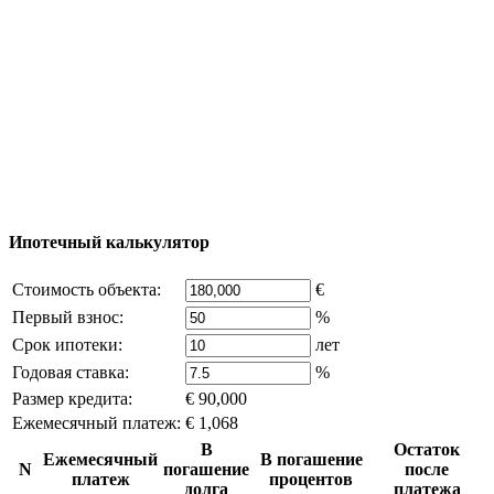
Добавить объект
© 2011 - 2026 Официальный сайт компании
Excluzival Group Все права защищены (All rights
reserved) - использование материалов сайта
возможно только с письменного разрешения
владельца компании и активная ссылка на
excluzival.ru
Часть контента на сайте заимствована из открытых
источников, если вы являетесь правообладателем и считаете,
что это нарушает ваши права - напишите нам.
Ипотечный калькулятор
Стоимость объекта:
€
Первый взнос:
%
Срок ипотеки:
лет
Годовая ставка:
%
Размер кредита:
€ 90,000
Ежемесячный платеж:
€ 1,068
В
Остаток
Ежемесячный
В погашение
N
погашение
после
платеж
процентов
долга
платежа