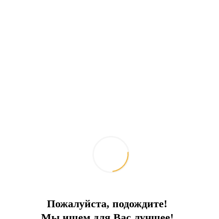
Забыть включенные устройства больше не
проблема для вас. Технология умного дома.
БЕЗОПАСНОСТЬ
ДАТЧИКИ ДВИЖЕНИЯ: активирует
сигнализацию при движении внутри вашего
дома. Он уведомляет вас.
ПОЖАРНЫЕ ДАТЧИКИ: активируют сигнал
тревоги в случае чрезмерного количества
пара, дыма и огня от еды на кухне, а также в
случае возгорания, которое может возникнуть
в электрической панели.
ДАТЧИКИ БАСМАНА ДЛЯ ВОДЫ
В случае затопления (ванная, кухня, туалет)
датчик обнаруживает воду и перекрывает
подачу воды только в вашу квартиру.
Пожалуйста, подождите!
УПРАВЛЕНИЕ ОСВЕЩЕНИЕМ
Мы ищем для Вас лучшее!