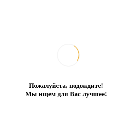
Ваш идеальный отдых
Центральное расположение, 200 м до пляжа, частный
бассейн
Тип сделки:
Аренда
Город:
Бодрум
Тип:
Вилла
2
Площадь:
500 м
До моря:
200 м
Цена аренды:
20 000 € за месяц
Пожалуйста, подождите!
Мы ищем для Вас лучшее!