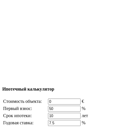
Тур за недвижимостью
Процесс покупки
Карта Турции
Добавить объект
© 2011 - 2026 Официальный сайт компании
Excluzival Group Все права защищены (All rights
reserved) - использование материалов сайта
возможно только с письменного разрешения
владельца компании и активная ссылка на
excluzival.ru
Часть контента на сайте заимствована из открытых
источников, если вы являетесь правообладателем и считаете,
что это нарушает ваши права - напишите нам.
Ипотечный калькулятор
Стоимость объекта:
€
Первый взнос:
%
Срок ипотеки:
лет
Годовая ставка:
%