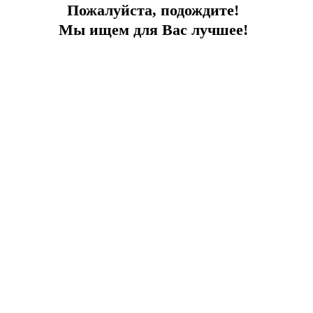
Пожалуйста, подождите!
Мы ищем для Вас лучшее!
Бюджетные апартаменты в Анталии
Апартаменты в комплексе в районе Хурма по низкой цене
Тип сделки:
Продажа
Город:
Анталия
Тип:
Апартаменты
2
Площадь:
50 м
До моря:
1.2 км
Цена продажи:
ПРОДАН
45 000
€